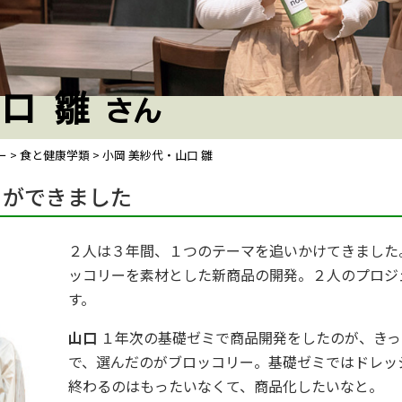
口 雛
さん
ー
>
食と健康学類
>
小岡 美紗代
・山口 雛
とができました
２人は３年間、１つのテーマを追いかけてきました
ッコリーを素材とした新商品の開発。２人のプロジ
す。
山口
１年次の基礎ゼミで商品開発をしたのが、きっ
で、選んだのがブロッコリー。基礎ゼミではドレッ
終わるのはもったいなくて、商品化したいなと。