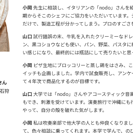
小岡
先生に相談し、イタリアンの「nodo」さんを
期からそこのシェフにご協力をいただいています。
だけで、製造工程が分かってしまう。プロのすごさ
山口
試行錯誤の末、牛乳を入れたクリーミーなドレ
ン、黒コショウなども使い、パン、野菜、パスタに
い感じになり、最終的には瓶詰にして売りたいと思
小岡
ピザ生地にブロッコリーと蒸し鶏をはさみ、こ
イッチも企画しました。学内で試食販売し、アンケ
て４年次で商品化するのが目標です。
さん
石狩
山口
大学では「nodo」さんやアコースティック音
もでき、刺激を受けています。演奏旅行で沖縄にも
やって、自分の殻を破れた気がします。
小岡
私は吹奏楽部で他大学の人とも仲良くなりまし
て、色々相談に乗ってくれます。本学で学んで、の