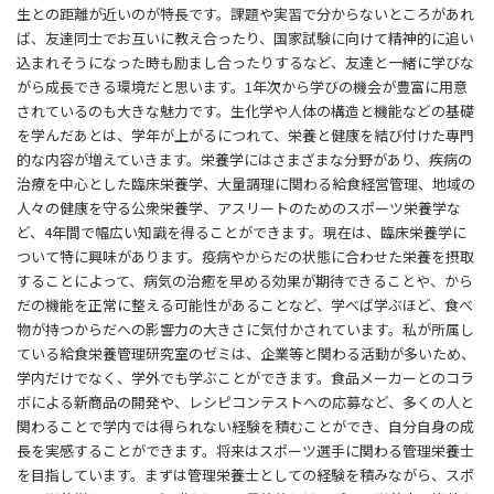
生との距離が近いのが特長です。課題や実習で分からないところがあれ
ば、友達同士でお互いに教え合ったり、国家試験に向けて精神的に追い
込まれそうになった時も励まし合ったりするなど、友達と一緒に学びな
がら成長できる環境だと思います。1年次から学びの機会が豊富に用意
されているのも大きな魅力です。生化学や人体の構造と機能などの基礎
を学んだあとは、学年が上がるにつれて、栄養と健康を結び付けた専門
的な内容が増えていきます。栄養学にはさまざまな分野があり、疾病の
治療を中心とした臨床栄養学、大量調理に関わる給食経営管理、地域の
人々の健康を守る公衆栄養学、アスリートのためのスポーツ栄養学な
ど、4年間で幅広い知識を得ることができます。現在は、臨床栄養学に
ついて特に興味があります。疫病やからだの状態に合わせた栄養を摂取
することによって、病気の治癒を早める効果が期待できることや、から
だの機能を正常に整える可能性があることなど、学べば学ぶほど、食べ
物が持つからだへの影響力の大きさに気付かされています。私が所属し
ている給食栄養管理研究室のゼミは、企業等と関わる活動が多いため、
学内だけでなく、学外でも学ぶことができます。食品メーカーとのコラ
ボによる新商品の開発や、レシピコンテストへの応募など、多くの人と
関わることで学内では得られない経験を積むことができ、自分自身の成
長を実感することができます。将来はスポーツ選手に関わる管理栄養士
を目指しています。まずは管理栄養士としての経験を積みながら、スポ