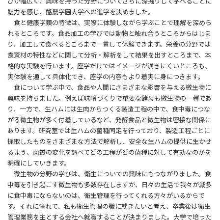
びが幅広く、興味を持った分野についてさらに深掘りして学べることに
魅力を感じ、酪農学園大学への進学を決めました。
食と健康学類の特徴は、実際に体験しながら学ぶことで理解を深めら
れるところです。食品加工の学びでは動物と触れ合うところからはじま
り、加工して食べるところまで一貫して体験できます。栄養の分野では
食資材の特性などに関して分析・解析をして結果を出すところまで、本
格的な実験を行います。座学だけではイメージが湧きにくいところも、
実体験を通して具体化でき、座学の内容もより着実に身につきます。
食について学ぶ中で、食品や人間にさまざまな影響を与える微生物に
興味を持ちました。例えば味噌づくりで重要な酵母も微生物の一種であ
り、一方で、生ハムには生肉からつくる製造工程の中で、食中毒につな
がる微生物が多く付着しているなど、発酵食品と微生物は密接な関係に
あります。研究室では生ハムの菌種同定を行っており、製造工程ごとに
採取したものをさまざまな方法で解析し、安全な生ハムの提供に生かせ
るよう、菌叢の変化を調べてどの工程がどの菌種に対して有効なのかを
明確にしていきます。
微生物の分野の学びは、衛生についての興味にもつながりました。食
中毒を引き起こす微生物も多数存在しますが、日々の生活で我々が滅多
に食中毒にならないのは、衛生管理を行ってくれる方々がいるからで
す。それに憧れて、私も衛生管理の職に就きたいと考え、卒業後は衛生
管理業務を主とする会社へ就職することが決まりました。大学で培った