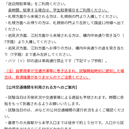
「送迎用駐車場」をご利用ください。
長時間、駐車する場合は、学生駐車場Ｂをご利用ください。
・札幌方面から来場される方は、
札幌側の門より入構してください。
・札幌方面へお帰りの方は、札幌側の門より左折して国道12号線へ出て
ください。
・岩見沢方面、江別方面から来場される方は、構内中央通り突き当り（
T字路）より入構してください。
・岩見沢方面、江別方面へお帰りの方は、構内中央通りの道を突き当た
り（T字路）
まで進み左折してください。
・バツ（×）印の道は車両通行禁止です（下記マップ参照）。
（注）自家用車が交通渋滞等に巻き込まれ、
試験開始時刻に遅刻した場
合は、
救済措置がありませんのでご注意ください。
【公共交通機関を利用される方へのご案内】
・試験当日は天候状況や交通事情による遅延も予想されます。時間に
余
裕をもって到着されるようお願いいたします。
・試験当日のは、JRなどの公共交通機関の運行状況をよくご確認くださ
い。
・最寄りの大麻駅から本学入口までは徒歩で約１５分です。
入口から試
験会場まではさらに５分ほどかかります。