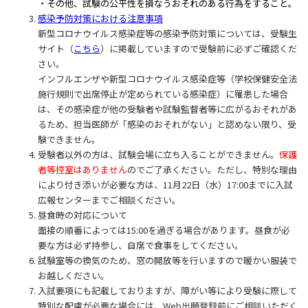
・その他、試験の公平性を損なうおそれのある行為をすること。
感染予防対策における注意事項
新型コロナウイルス感染症等の感染予防対策については、受験生
サイト（
こちら
）に掲載していますので受験前に必ずご確認くだ
さい。
インフルエンザや新型コロナウイルス感染症等（学校保健安全法
施行規則で出席停止が定められている感染症）に罹患した場合
は、その感染症が他の受験者や試験監督者等に広がるおそれがあ
るため、担当医師が「感染のおそれがない」と認めない限り、受
験できません。
受験者以外の方は、試験会場に立ち入ることができません。
保護
者等控室はありません
のでご了承ください。ただし、特別な理由
により付き添いが必要な方は、
11
月
22
日（水）
17:00
までに入試
広報センターまでご相談ください。
昼食時の対応について
面接の順番によっては15:00を過ぎる場合があります。昼食が必
要な方は必ず持参し、自席で食事をしてください。
試験室等の換気のため、窓の開放等を行いますので暖かい服装で
お越しください。
入試要項にも記載しておりますが、障がい等により受験に際して
特別な配慮が必要な場合には、Web出願登録前にご相談いただく