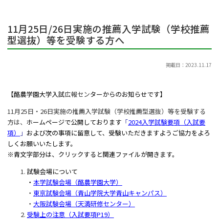
11月25日/26日実施の推薦入学試験（学校推薦
型選抜）等を受験する方へ
掲載日：2023.11.17
【酪農学園大学入試
広報セン
ターからのお知らせです】
11月
25
日・
26
日実施の推薦入学試験（学校推薦型選抜）等を受験する
方は、
ホームページで公開しております
「
2024入学試験要項（入試要
項）
」
および次の事項に留意して、受験いただきますようご協力をよろ
しくお願いいたします。
※青文字部分は、クリックすると関連ファイルが開きます。
試験会場について
・
本学試験会場（酪農学園大学）
・
東京試験会場（青山学院大学青山キャンパス）
・
大阪試験会場（天満研修センター）
受験上の注意（入試要項P19）