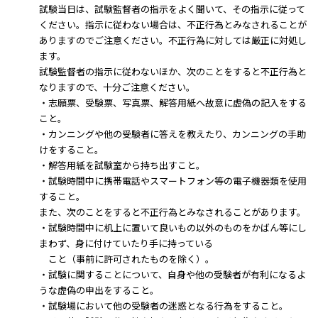
試験当日は、試験監督者の指示をよく聞いて、
その指示に従って
ください。指示に従わない場合は、
不正行為とみなされることが
ありますのでご注意ください。不正行為に対しては厳正に対処し
ます。
試験監督者の指示に従わないほか、
次のことをすると不正行為と
なりますので、十分ご注意ください。
・志願票、受験票、写真票、
解答用紙へ故意に虚偽の記入をする
こと。
・
カンニングや他の受験者に答えを教えたり、カンニングの手助
けをす
ること。
・解答用紙を試験室から持ち出すこと。
・
試験時間中に携帯電話やスマートフォン等の電子機器類を使用
す
ること。
また、次のことをすると不正行為とみなされることがあります。
・
試験時間中に机上に置いて良いもの以外のものをかばん等にし
まわ
ず、身に付けていたり手に持っている
こと（
事前に許可されたものを除く）。
・試験に関することについて、
自身や他の受験者が有利になるよ
うな虚偽の申出をすること。
・試験場において他の受験者の迷惑となる行為をすること。